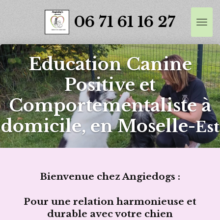
Passer
06 71 61 16 27
au
contenu
principal
Education Canine
Positive et
Comportementaliste à
domicile, en Moselle-
Est
Bienvenue chez Angiedogs :
Pour une relation harmonieuse et
durable avec votre chien