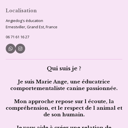
Localisation
Angiedog's éducation
Ernestviller, Grand Est, France
06 71 61 16 27
W
I
h
n
a
s
t
t
s
a
Qui suis je ?
A
g
p
r
p
a
Je suis Marie Ange, une éducatrice
m
comportementaliste canine passionnée.
Mon approche repose sur l écoute, la
compréhension, et le respect de l animal et
de son humain.
Je vous aide à créer une relation de